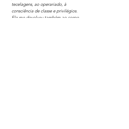
tecelagens, ao operariado, à
consciência de classe e privilégios.
Ele me devolveu também ao corpo,
os dedos reumáticos que a máquina
de costura não pega. O corpo
morre. Tantra vem do corpo e pelas
práticas do corpo integra tudo o
mais”
(Trecho do texto da Orelha,
de Hugo Lorenzetti Neto).
Literatura imprevista.
Inscreva-se e acompanhe nossos
lançamentos.
Enviar