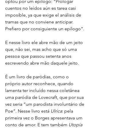
optou por um epílogo: “Prologar 
cuentos no leídos aún es tarea casi 
imposible, ya que exige el análisis de 
tramas que no conviene anticipar. 
Prefiero por consiguiente un epílogo”.
E nesse livro ele abre mão de um jeito 
que, não sei, mas acho que só uma 
pessoa que passou setenta anos 
escrevendo abre mão daquele jeito.
É um livro de paródias, como o 
próprio autor reconhece, quando 
lamenta ter incluído nessa coletânea 
uma paródia de Lovecraft, que por sua 
vez seria “um parodista involuntário de 
Poe”. Nesse livro está 
Ulrica
: pela 
primeira vez o Borges apresentava um 
conto de amor. E tem também 
Utopía 