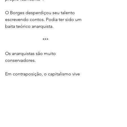
O Borges desperdiçou seu talento 
escrevendo contos. Podia ter sido um 
baita teórico anarquista.
***
Os anarquistas são muito 
conservadores.
Em contraposição, o capitalismo vive 
se atualizando. Todo dia é assinada 
uma concessão pra se fazer um prédio 
que vai durar vinte anos onde antes 
tinha uma casa de setenta; todo dia um 
empresário ganha o direito de 
derrubar araucárias pra estacionar um 
caminhão. Basta que essas empresas 