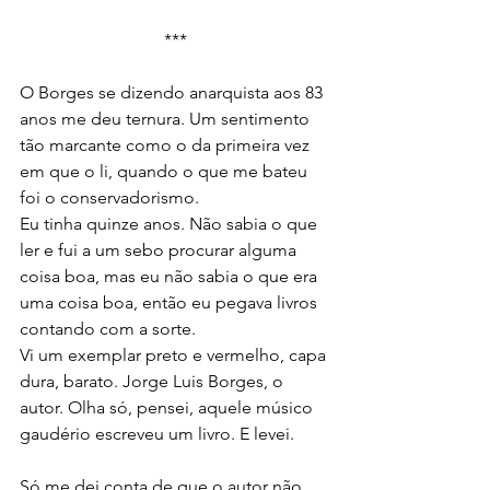
***
O Borges se dizendo anarquista aos 83 
anos me deu ternura. Um sentimento 
tão marcante como o da primeira vez 
em que o li, quando o que me bateu 
foi o conservadorismo.
Eu tinha quinze anos. Não sabia o que 
ler e fui a um sebo procurar alguma 
coisa boa, mas eu não sabia o que era 
uma coisa boa, então eu pegava livros 
contando com a sorte.
Vi um exemplar preto e vermelho, capa 
dura, barato. Jorge Luis Borges, o 
autor. Olha só, pensei, aquele músico 
gaudério escreveu um livro. E levei.
Só me dei conta de que o autor não 